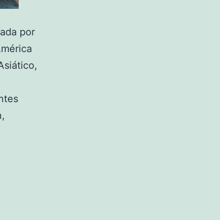
sada por
América
Asiático,
ntes
n,