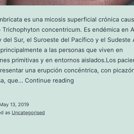
imbricata es una micosis superficial crónica cau
o Trichophyton concentricum. Es endémica en 
y del Sur, el Suroeste del Pacífico y el Sudeste 
 principalmente a las personas que viven en
nes primitivas y en entornos aislados.Los pacie
resentar una erupción concéntrica, con picazó
Tiña
sa, que…
Continue reading
imbricata:
una
May 13, 2019
micosis
ed as
Uncategorised
superficial
rara