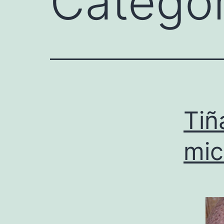
Catego
Tiñ
mic