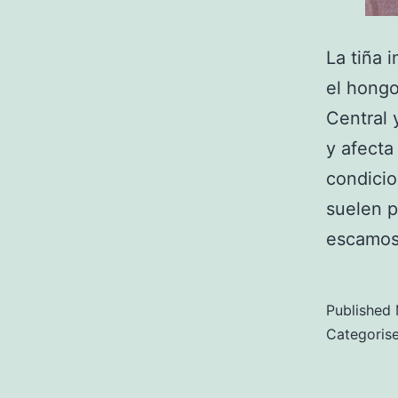
La tiña 
el hong
Central 
y afecta
condicio
suelen p
escamo
Published
Categoris