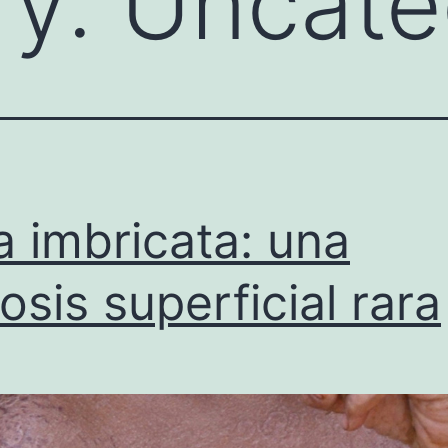
ry:
Uncate
a imbricata: una
osis superficial rara